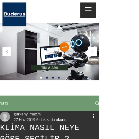
Teknolojiye
Hoşgeldiniz..
TIKLA ARA
''Geleceğin Isıtma Sistemleri''
Yazı
gurkanyilmaz79
27 Haz 2019
6 dakikada okunur
KLİMA NASIL NEYE