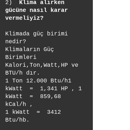
2)  
Klima alırken 
gücüne nasıl karar 
vermeliyiz?
Klimada güç birimi 
nedir?
Klimaların Güç 
Birimleri 
Kalori,Ton,Watt,HP ve 
BTU/h dır.
1 Ton 12.000 Btu/h1 
kWatt  =  1,341 HP , 1 
kWatt  =  859,68 
kCal/h , 
1 kWatt  =  3412 
Btu/hb.