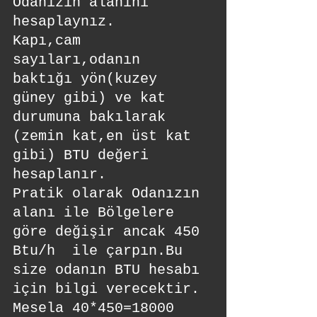
Odanızın alanını 
hesaplaynız.
Kapı,cam 
sayıları,odanın 
baktığı yön(kuzey 
güney gibi) ve kat 
durumuna bakılarak 
(zemin kat,en üst kat 
gibi) BTU değeri 
hesaplanır.
Pratik olarak Odanızın 
alanı ile Bölgelere 
göre değişir ancak 450 
Btu/h  ile çarpın.Bu 
size odanın BTU hesabı 
için bilgi verecektir. 
Mesela 40*450=18000 