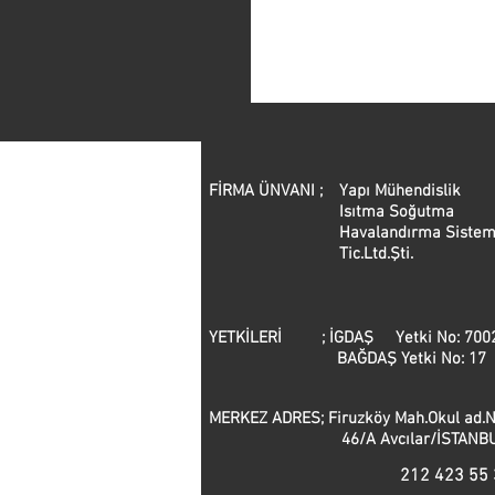
FİRMA ÜNVANI ;
Yapı Mühendislik
Isıtma Soğutma
Havalandırma Sistem
Tic.Ltd.Şti.
YETKİLERİ ; İGDAŞ Yetki No: 700
BAĞDAŞ Yetki No: 17
MERKEZ ADRES; Firuzköy Mah.Okul 
46/A Avcılar/İSTANBU
212 423 55