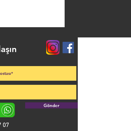
 bulmakta kolaylık sunmaktadır. 7 
rayüzü de daha pratik ve kolay bir 
sin rahatlıkla kullanmasını sağlar.
 Enerji Özelliği
esi sayesinde yüzde 94 ERP verimi 
 en yüksek standartlarına sahip 
D30 CM
 taleplerini en iyi şekilde karşılar. 
.000 Kcal/h
ullanım suyu çıkışı temin 
laşın
da da her zaman, ara vermeden 
rak büyük bir kolaylık verilir.
ve dış tasarım konsepti sayesinde 
işlemlerinde de büyük bir hız ve 
bir arıza durumunda rahatlıkla 
Gönder
ajı
atma ekranı sayesinde herkesin 
7 07
ği gibi dış havaya bağlı çalışabilen 