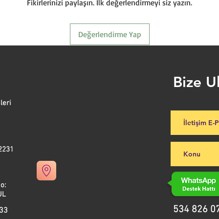
montaj esnasında yeri
Fikirlerinizi paylaşın. İlk değerlendirmeyi siz yazın.
Yükseklik ; 71 CM
tuşa sahip kullanıcı a
Derinlik ; 30 CM
kullanım sunarak herke
Yakıt Türü ; Doğalgaz
Yüksek Verim ve Düşük
Değerlendirme Yap
Eşanjör Tipi ; Çift
Isı bloğunun yenilenm
Renk ; Beyaz
sunmaktadır. Sınıfının
Boyut ; Y71 x G40 x 
olması nedeniyle ısınma
Isıtma Kapasitesi ; 20
30 kW’a kadar sıcak k
Bize U
etmektedir. Bu durum
sıcak su çıkışı sağlana
Marka ; Buderus
leri
Esnek Montaj Özelliği
Çok iyi tasarlanan iç 
kurulumu kadar servis 
2231
kolaylık sağlar. Olası 
müdahale edilebilir.
ad.No:
L
Pratik Kullanım Avant
Net ve arkadan aydınl
534 826 0
 33
rahatlıkla kullanabildi