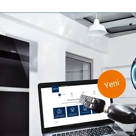
ARI
BACA APARATLARI
DUVAR TİPİ KAZANLAR
YER TİPİ KAZANL