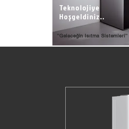
Teknolojiye
Hoşgeldiniz..
''Geleceğin Isıtma Sistemleri''