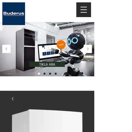
Teknolojiye
Hoşgeldiniz..
TIKLA ARA
''Geleceğin Isıtma Sistemleri''