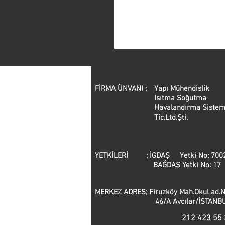
FİRMA ÜNVANI ;
Yapı Mühendislik
Isıtma Soğutma
Havalandırma Sistem
Tic.Ltd.Şti.
YETKİLERİ ; İGDAŞ Yetki No: 700
BAĞDAŞ Yetki No: 17
MERKEZ ADRES; Firuzköy Mah.Okul 
46/A Avcılar/İSTANBU
212 423 55