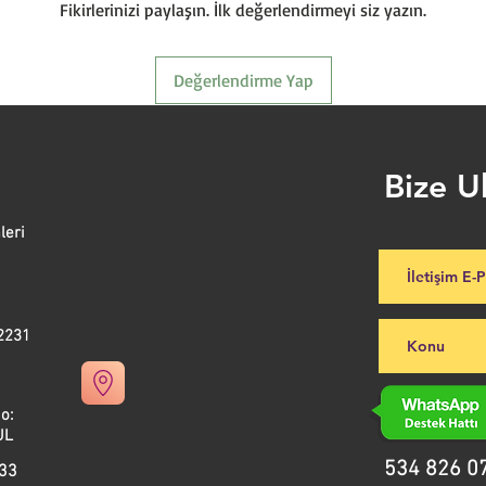
Fikirlerinizi paylaşın. İlk değerlendirmeyi siz yazın.
Değerlendirme Yap
Bize U
leri
2231
ad.No:
L
534 826 0
 33