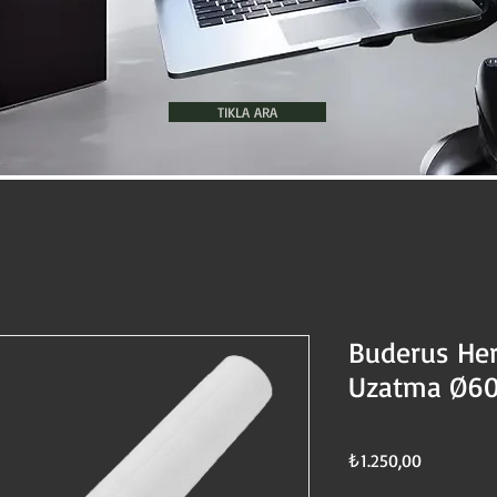
TIKLA ARA
Buderus He
Uzatma Ø60
Fiyat
₺1.250,00