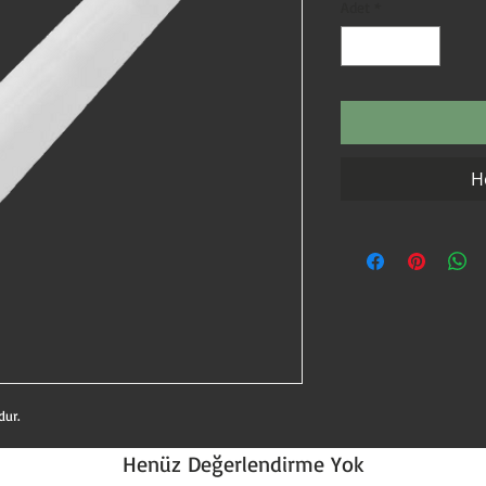
Adet
*
H
dur.
Henüz Değerlendirme Yok