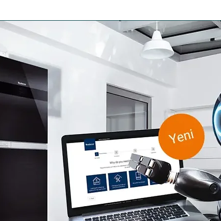
ARI
BACA APARATLARI
DUVAR TİPİ KAZANLAR
YER TİPİ KAZANL