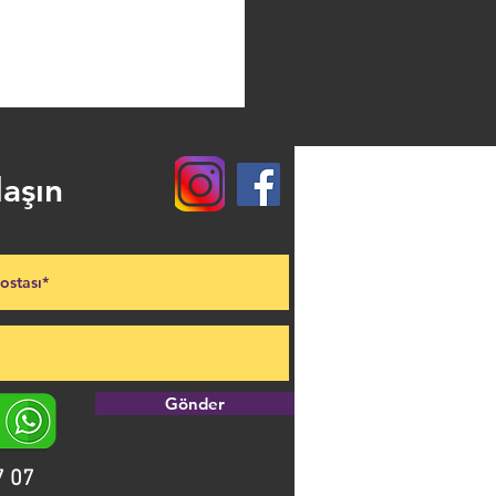
laşın
Gönder
7 07