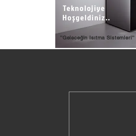
Teknolojiye
Hoşgeldiniz..
''Geleceğin Isıtma Sistemleri''