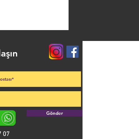
laşın
Gönder
7 07