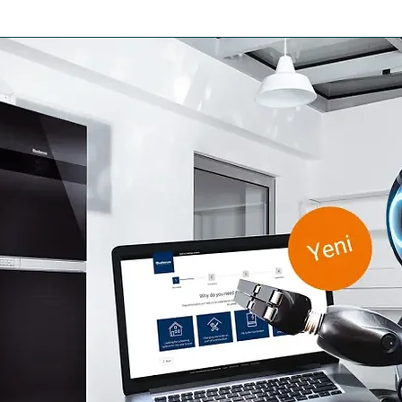
ARI
BACA APARATLARI
DUVAR TİPİ KAZANLAR
YER TİPİ KAZANL