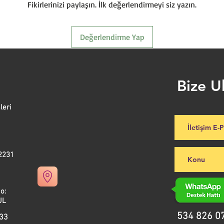
Fikirlerinizi paylaşın. İlk değerlendirmeyi siz yazın.
Değerlendirme Yap
Bize U
leri
2231
ad.No:
L
534 826 0
 33