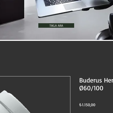
TIKLA ARA
Buderus Her
Ø60/100
Fiyat
₺1.150,00