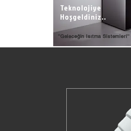
Teknolojiye
Hoşgeldiniz..
''Geleceğin Isıtma Sistemleri''