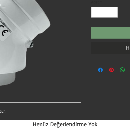
Adet
*
H
dur.
Henüz Değerlendirme Yok