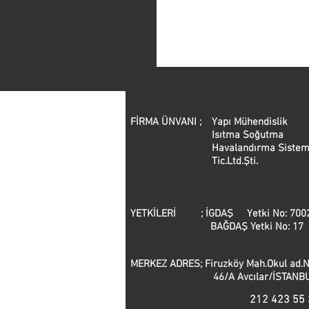
FİRMA ÜNVANI ;
Yapı Mühendislik
Isıtma Soğutma
Havalandırma Sistem
Tic.Ltd.Şti.
YETKİLERİ ; İGDAŞ Yetki No: 700
BAĞDAŞ Yetki No: 17
MERKEZ ADRES; Firuzköy Mah.Okul 
46/A Avcılar/İSTANBU
212 423 55