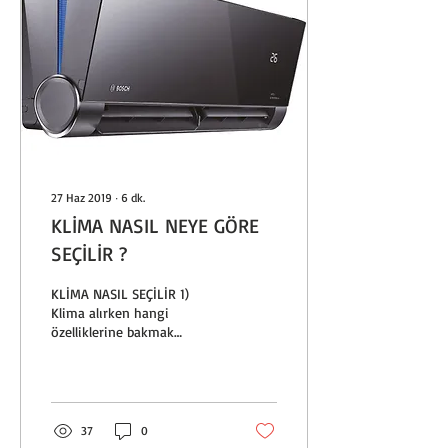
27 Haz 2019
∙
6
dk.
KLİMA NASIL NEYE GÖRE
SEÇİLİR ?
KLİMA NASIL SEÇİLİR 1)
Klima alırken hangi
özelliklerine bakmak
gerekir? Klima seçiminde
dikkat edilmesi gerekenler
nelerdir? İhtiyaca...
37
0