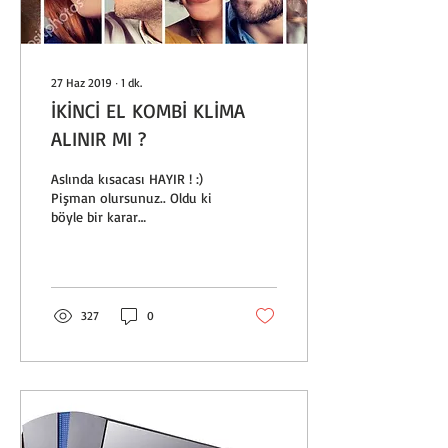
27 Haz 2019
∙
1
dk.
İKİNCİ EL KOMBİ KLİMA
ALINIR MI ?
Aslında kısacası HAYIR ! :)
Pişman olursunuz.. Oldu ki
böyle bir karar
verdiniz,dikkat edilecek
hususları aşağıda
sıralıyorum ; İkinci...
327
0