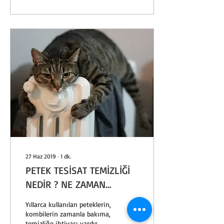
27 Haz 2019
∙
1
dk.
PETEK TESİSAT TEMİZLİĞİ
NEDİR ? NE ZAMAN
YAPILMASI GEREKİR ?
Yıllarca kullanılan peteklerin,
KOMBİ BAKIMI NEDİR ? NE
kombilerin zamanla bakıma,
temizliğe ihtiyacı vardır.