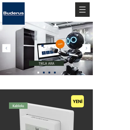
Teknolojiye
Hoşgeldiniz..
TIKLA ARA
''Geleceğin Isıtma Sistemleri''
YENİ
Kablolu