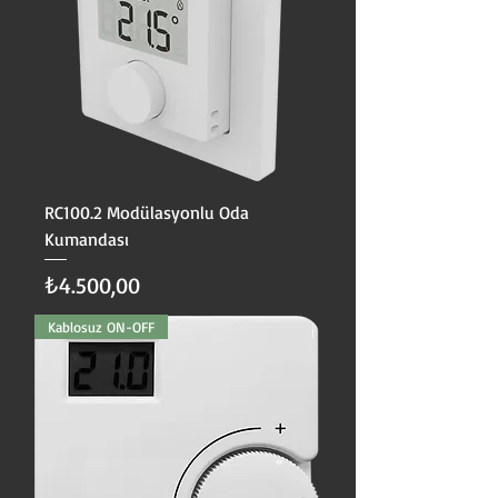
RC100.2 Modülasyonlu Oda
Kumandası
Fiyat
₺4.500,00
Kablosuz ON-OFF