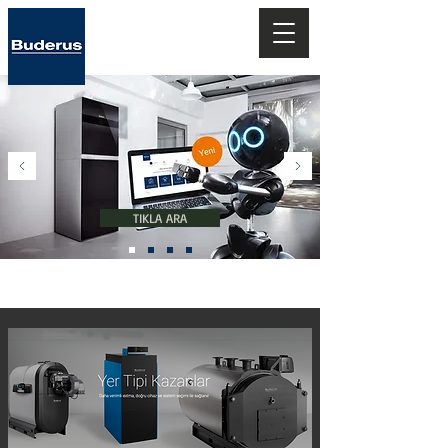
Teknolojiye
Hoşgeldiniz..
TIKLA ARA
''Geleceğin Isıtma Sistemleri''