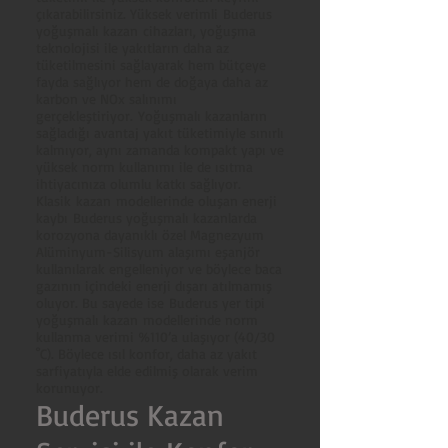
çıkarabilirsiniz. Yüksek verimli Buderus
yoğuşmalı kazan cihazları, yoğuşma
teknolojisi ile yakıtların daha az
tüketilmesini sağlayarak hem bütçeye
fayda sağlıyor hem de doğaya daha az
karbon ve NOx salınımı
gerçekleştiriyor. Yoğuşmalı kazanların
sağladığı avantaj yakıt tüketimiyle sınırlı
kalmıyor, aynı zamanda kompakt yapı ve
yüksek norm kullanımı ile de ısıtma
ihtiyacınıza olumlu katkı sağlıyor.
Klasik kazan modellerinde oluşan enerji
kaybı Buderus yoğuşmalı kazanlarda
korozyona dayanıklı özel Magnezyum
Alüminyum-Silisyum alaşımı eşanjör
kullanılarak engelleniyor ve böylece baca
gazının içindeki enerji dışarı atılmamış
oluyor. Bu sayede ise Buderus yer tipi
yoğuşmalı kazan modellerinde norm
kullanma verimi %110’a ulaşıyor (40/30
˚C). Böylece ısıl konfor, daha az yakıt
sarfiyatıyla elde edilmiş olarak verim
korunuyor.
Buderus Kazan