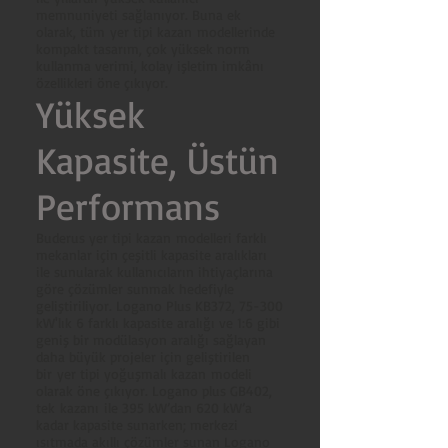
memnuniyeti sağlanıyor. Buna ek
olarak, tüm yer tipi kazan modellerinde
kompakt tasarım, çok yüksek norm
kullanma verimi, kolay işletim imkânı
özellikleri öne çıkıyor.
Yüksek
Kapasite, Üstün
Performans
Buderus yer tipi kazan modelleri farklı
mekanlar için çeşitli kapasite aralıkları
ile sunularak kullanıcıların ihtiyaçlarına
göre çözümler sunmak hedefiyle
geliştiriliyor. Logano Plus KB372, 75-300
kW'lık 6 farklı kapasite aralığı ve 1:6 gibi
geniş bir modülasyon aralığı sağlayan
daha büyük projeler için geliştirilen
bir yer tipi yoğuşmalı kazan modeli
olarak öne çıkıyor. Logano plus GB402,
tek kazanı ile 395 kW’dan 620 kW’a
kadar kapasite sunarken; merkezi
ısıtmada akıllı çözümler sunan Logano