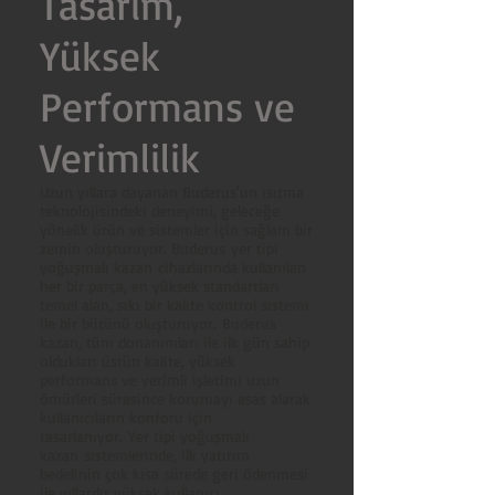
Tasarım,
Yüksek
Performans ve
Verimlilik
Uzun yıllara dayanan Buderus'un ısıtma
teknolojisindeki deneyimi, geleceğe
yönelik ürün ve sistemler için sağlam bir
zemin oluşturuyor. Buderus yer tipi
yoğuşmalı kazan cihazlarında kullanılan
her bir parça, en yüksek standartları
temel alan, sıkı bir kalite kontrol sistemi
ile bir bütünü oluşturuyor. Buderus
kazan, tüm donanımları ile ilk gün sahip
oldukları üstün kalite, yüksek
performans ve verimli işletimi uzun
ömürleri süresince korumayı esas alarak
kullanıcıların konforu için
tasarlanıyor. Yer tipi yoğuşmalı
kazan sistemlerinde, ilk yatırım
bedelinin çok kısa sürede geri ödenmesi
ile yıllardır yüksek kullanıcı