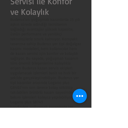
Servisi ile Konfor
ve Kolaylık
Buderus'un yoğuşmalı kazanlarda 25 yılı
aşkın sürede edindiği tecrübenin
sağladığı avantajlar yüksek kapasite,
üstün performans ve yenilikçi
teknolojilerle sınırlı kalmıyor. Kompakt
tasarıma sahip Buderus yer tipi doğalgaz
kazanı modelleri, hem kullanıcılar hem
de kazan servisi için konfor ve kolaylık
sağlıyor. Bu sayede, yoğuşmalı kazanın
tüm önemli bileşenlerine kolaylıkla
erişen Buderus kazan servis ekipleri
uygulanacak işlemleri basit ve hızlı bir
şekilde gerçekleştirebiliyor. Buderus yer
tipi kazanlar arasında Logano plus
GB402'nin son derece kolay sökülüp
takılabilen brülörlü kazan sayesinde
bakım işlemleri kolayca yapılabiliyor.
Logano plus SB745
kendinden yoğuşmalı kazanlarda ise,
geliştirilmiş endüstriyel dizayn sayesinde
kendinden yoğuşmalı kazan daha
kompakt bir tasarım ile taşıma, montaj
ve yerleştirme esnasında avantajlar