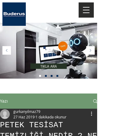
Teknolojiye
Hoşgeldiniz..
TIKLA ARA
''Geleceğin Isıtma Sistemleri''
Yazı
gurkanyilmaz79
27 Haz 2019
1 dakikada okunur
PETEK TESİSAT